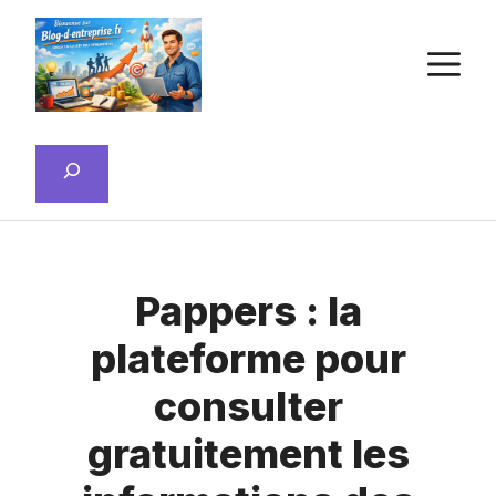
Aller
au
M
contenu
Rechercher
Pappers : la
plateforme pour
consulter
gratuitement les