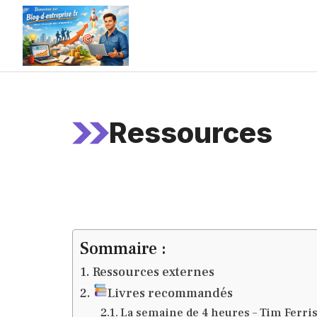
Aller
au
contenu
Ressources
Sommaire :
Ressources externes
Livres recommandés
La semaine de 4 heures – Tim Ferri