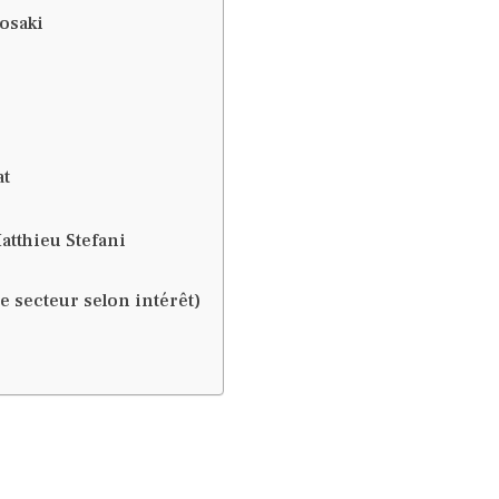
yosaki
at
atthieu Stefani
 secteur selon intérêt)