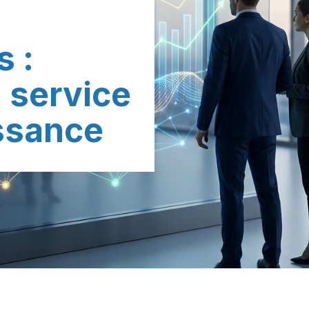
s :
u service
issance