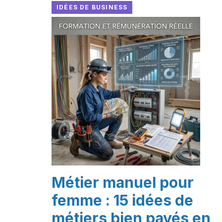
IDÉES DE BUSINESS
Métier manuel pour
femme : 15 idées de
métiers bien payés en