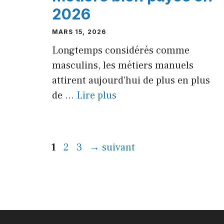
2026
MARS 15, 2026
Longtemps considérés comme
masculins, les métiers manuels
attirent aujourd’hui de plus en plus
de ...
Lire plus
Page
Page
Page
1
2
3
→
suivant