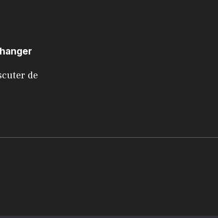
changer
scuter de