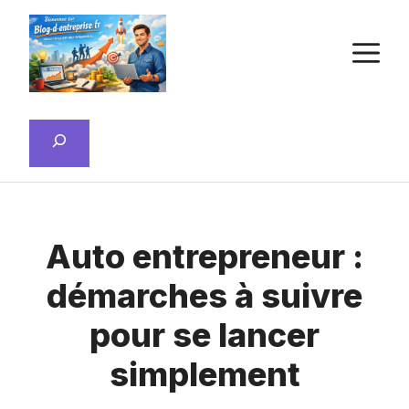
Aller
au
M
contenu
Rechercher
Auto entrepreneur :
démarches à suivre
pour se lancer
simplement