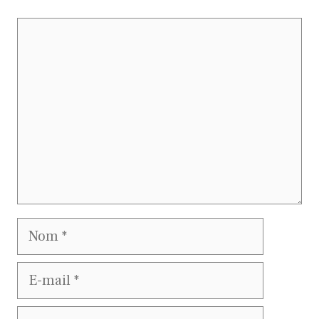
Commentaire
Nom
E-
mail
Site