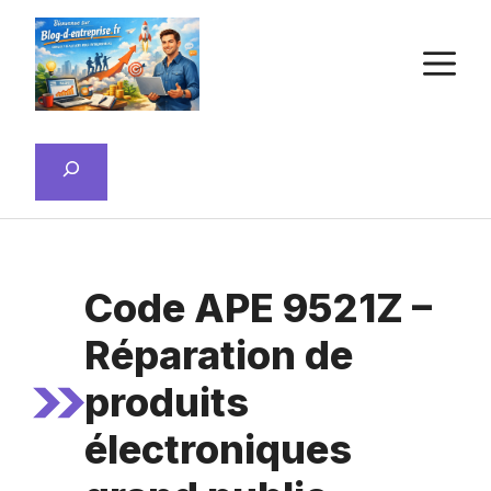
Aller
au
M
contenu
Rechercher
Code APE 9521Z –
Réparation de
produits
électroniques